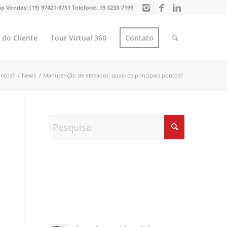
p Vendas:
(19) 97421-9751
Telefone:
19 3233-7199
 do Cliente
Tour Virtual 360
Contato
ontos?
/
News
/
Manutenção de elevador, quais os principais pontos?
Índice