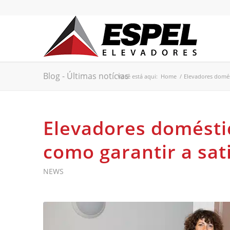
Blog - Últimas notícias
Você está aqui:
Home
/
Elevadores domés
Elevadores domésti
como garantir a sa
NEWS