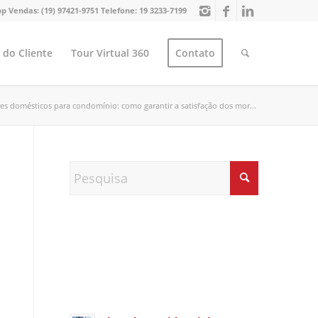
p Vendas:
(19) 97421-9751
Telefone:
19 3233-7199
 do Cliente
Tour Virtual 360
Contato
es domésticos para condomínio: como garantir a satisfação dos mor...
Índice