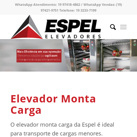
WhatsApp Atendimento:
19 97418-4862 /
WhatsApp Vendas:
(19)
97421-9751
Telefone:
19 3233-7199
Mais Eficiência em sua operação
Oferecemos soluções que
agilizam
o transporte de cargas entre pavimentos
Elevador Monta
Carga
O elevador monta carga da Espel é ideal
para transporte de cargas menores.