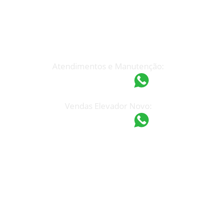
Atendimento Rápido
(19) 3233-7199
espel@espel.com.br
Atendimentos e Manutenção:
(19) 97418-4862
Vendas Elevador Novo:
(19) 97421-9751
Unidade Campinas
Rua Manoel F. Mendes, 765
Jd. do Trevo – Campinas – SP
CEP: 13030-110