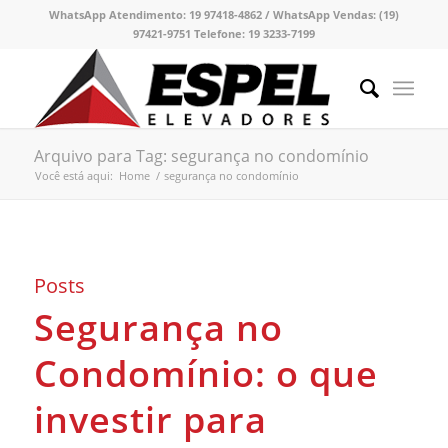
WhatsApp Atendimento:
19 97418-4862 /
WhatsApp Vendas:
(19)
97421-9751
Telefone:
19 3233-7199
Arquivo para Tag: segurança no condomínio
Você está aqui:
Home
/
segurança no condomínio
Posts
Segurança no
Condomínio: o que
investir para