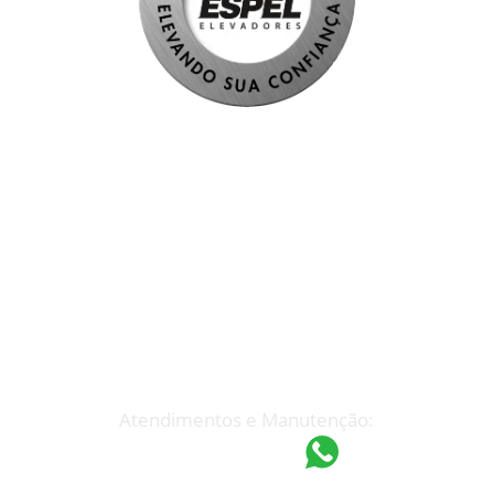
Atendimento Rápido
(19) 3233-7199
espel@espel.com.br
Atendimentos e Manutenção:
(19) 97418-4862