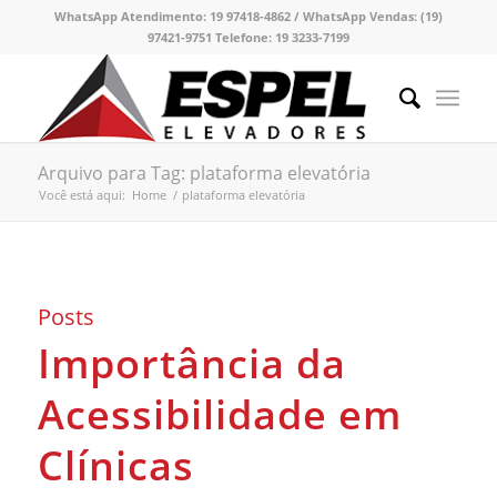
WhatsApp Atendimento:
19 97418-4862 /
WhatsApp Vendas:
(19)
97421-9751
Telefone:
19 3233-7199
Arquivo para Tag: plataforma elevatória
Você está aqui:
Home
/
plataforma elevatória
Posts
Importância da
Acessibilidade em
Clínicas