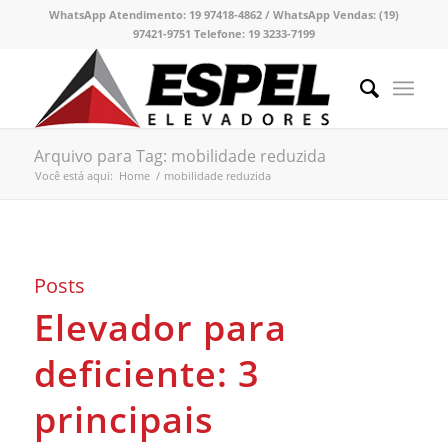
WhatsApp Atendimento:
19 97418-4862 /
WhatsApp Vendas:
(19)
97421-9751
Telefone:
19 3233-7199
Arquivo para Tag: mobilidade reduzida
Você está aqui:
Home
/
mobilidade reduzida
Posts
Elevador para
deficiente: 3
principais