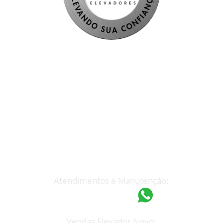
Atendimento Rápido
(19) 3233-7199
espel@espel.com.br
Atendimentos e Manutenção:
(19) 97418-4862
Vendas Elevador Novo: