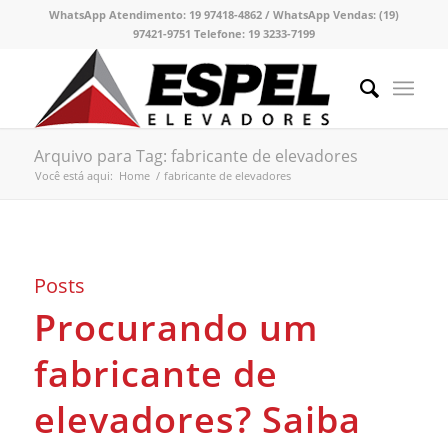
WhatsApp Atendimento:
19 97418-4862 /
WhatsApp Vendas:
(19)
97421-9751
Telefone:
19 3233-7199
Arquivo para Tag: fabricante de elevadores
Você está aqui:
Home
/
fabricante de elevadores
Posts
Procurando um
fabricante de
elevadores? Saiba