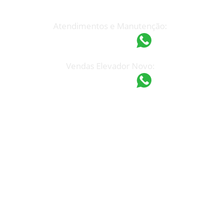
espel@espel.com.br
Atendimentos e Manutenção:
(19) 97418-4862
Vendas Elevador Novo:
(19) 97421-9751
Unidade Campinas
Rua Manoel F. Mendes, 765
Jd. do Trevo – Campinas – SP
CEP: 13030-110
Tel: (19) 3233-7199