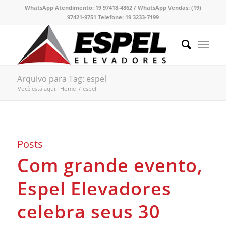
WhatsApp Atendimento:
19 97418-4862 /
WhatsApp Vendas:
(19)
97421-9751
Telefone:
19 3233-7199
Arquivo para Tag: espel
Você está aqui:
Home
/
espel
Posts
Com grande evento,
Espel Elevadores
celebra seus 30