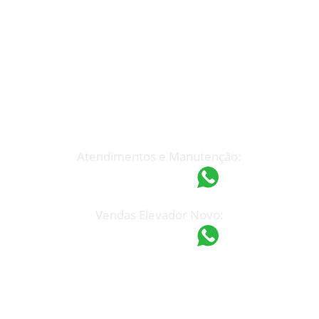
Atendimento Rápido
(19) 3233-7199
espel@espel.com.br
Atendimentos e Manutenção:
(19) 97418-4862
Vendas Elevador Novo:
(19) 97421-9751
Unidade Campinas