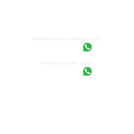
Atendimento Rápido
(19) 3233-7199
espel@espel.com.br
Atendimentos e Manutenção:
(19) 97418-4862
Vendas Elevador Novo:
(19) 97421-9751
Unidade Campinas
Rua Manoel F. Mendes, 765
Jd. do Trevo – Campinas – SP
CEP: 13030-110