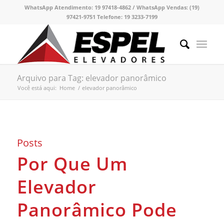
WhatsApp Atendimento:
19 97418-4862 /
WhatsApp Vendas:
(19)
97421-9751
Telefone:
19 3233-7199
Arquivo para Tag: elevador panorâmico
Você está aqui:
Home
/
elevador panorâmico
Posts
Por Que Um
Elevador
Panorâmico Pode