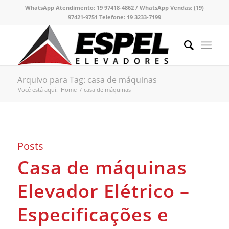
WhatsApp Atendimento:
19 97418-4862 /
WhatsApp Vendas:
(19)
97421-9751
Telefone:
19 3233-7199
Arquivo para Tag: casa de máquinas
Você está aqui:
Home
/
casa de máquinas
Posts
Casa de máquinas
Elevador Elétrico –
Especificações e