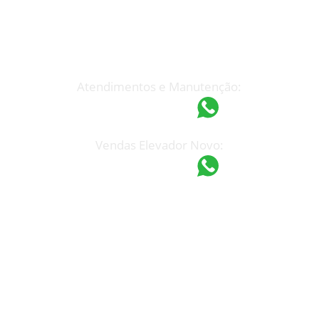
Atendimento Rápido
(19) 3233-7199
espel@espel.com.br
Atendimentos e Manutenção:
(19) 97418-4862
Vendas Elevador Novo:
(19) 97421-9751
Unidade Campinas
Rua Manoel F. Mendes, 765
Jd. do Trevo – Campinas – SP
CEP: 13030-110