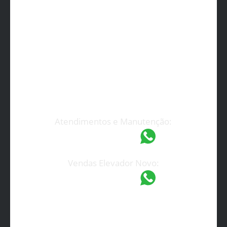
Atendimento Rápido
(19) 3233-7199
espel@espel.com.br
Atendimentos e Manutenção:
(19) 97418-4862
Vendas Elevador Novo:
(19) 97421-9751