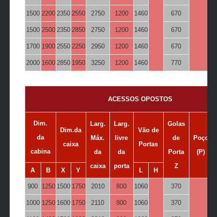
1500
2200
2350
2550
2750
1200
1460
670
1500
2500
2350
2850
2750
1200
1460
670
1700
1900
2550
2250
2950
1200
1460
670
2000
1600
2850
1950
3250
1200
1460
770
ACESSOS OPOSTOS
Dim.
Larg.
Larg.
Golas
Dim.da
Vão de
da
Máx.
livre
de
Poço
caixa
Portas
cabina
da
da
Porta
(P)
caixa
porta
Z
A
B
X
Y
L
H
900
1250
1500
1750
2010
800
1060
370
1000
1250
1600
1750
2110
800
1060
370