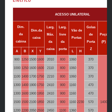
ACESSO UNILATERAL
Dim.
Larg.
Larg.
Golas
Dim.da
Vão de
da
Máx.
livre
de
Poço
caixa
Portas
cabina
da
da
Porta
(P)
caixa
porta
Z
A
B
X
Y
L
H
900
1250
1500
1600
2010
800
1060
370
1000
1250
1600
1600
2110
800
1060
370
1100
1400
1700
1750
2210
800
1060
370
1300
1400
1900
1750
2410
900
1160
470
1300
1600
1900
1950
2410
900
1160
470
1500
1500
2100
1850
2610
900
1160
2230
570
1400
1200
2200
2050
2550
2450
1100
1360
570